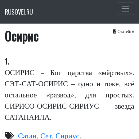
RUSOVEI.RU
Осирис
Статей: 6
1.
ОСИРИС – Бог царства «мёртвых».
СЭТ-САТ-ОСИРИС – одно и тоже, всё
остальное «развод», для простых.
СИРИСО-ОСИРИС-СИРИУС – звезда
САТАНАИЛА.
Сатан
,
Сет
,
Сириус
.